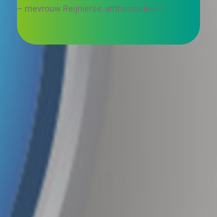
– mevrouw Reijnierse, ambassadeur –