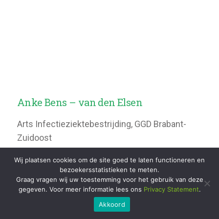
Anke Bens – van den Elsen
Arts Infectieziektebestrijding, GGD Brabant-
Zuidoost
Wij plaatsen cookies om de site goed te laten functioneren en
bezoekersstatistieken te meten.
Graag vragen wij uw toestemming voor het gebruik van deze
gegeven. Voor meer informatie lees ons
Privacy Statement
.
Akkoord